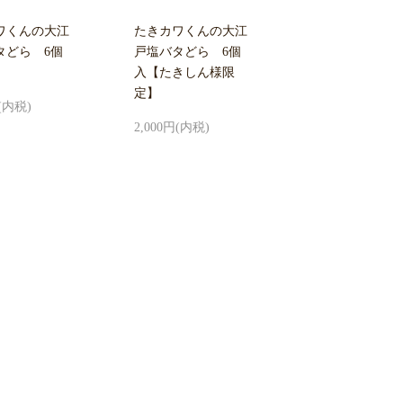
ワくんの大江
たきカワくんの大江
タどら 6個
戸塩バタどら 6個
入【たきしん様限
定】
円(内税)
2,000円(内税)