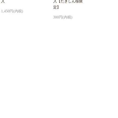
入
入【たきしん様限
定】
1,450円(内税)
300円(内税)