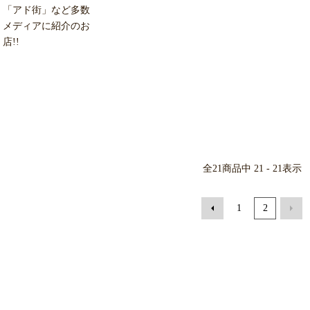
「アド街」など多数
メディアに紹介のお
店!!
全
21
商品中
21 - 21
表示
1
2