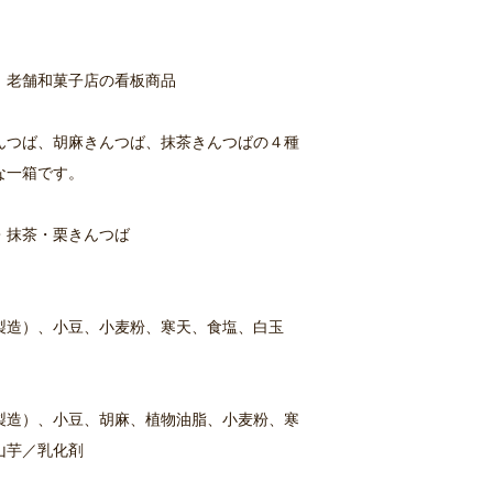
！老舗和菓子店の看板商品
んつば、胡麻きんつば、抹茶きんつばの４種
得な一箱です。
・抹茶・栗きんつば
製造）、小豆、小麦粉、寒天、食塩、白玉
製造）、小豆、胡麻、植物油脂、小麦粉、寒
山芋／乳化剤