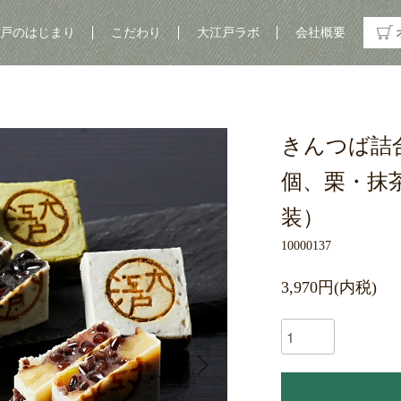
戸のはじまり
こだわり
大江戸ラボ
会社概要
きんつば詰合
個、栗・抹
装）
10000137
3,970円(内税)