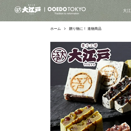
大江
ホーム
贈り物に！ 進物商品