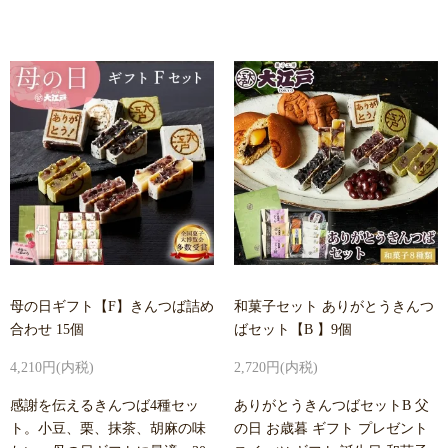
母の日ギフト【F】きんつば詰め
和菓子セット ありがとうきんつ
合わせ 15個
ばセット【B 】9個
4,210円(内税)
2,720円(内税)
感謝を伝えるきんつば4種セッ
ありがとうきんつばセットB 父
ト。小豆、栗、抹茶、胡麻の味
の日 お歳暮 ギフト プレゼント