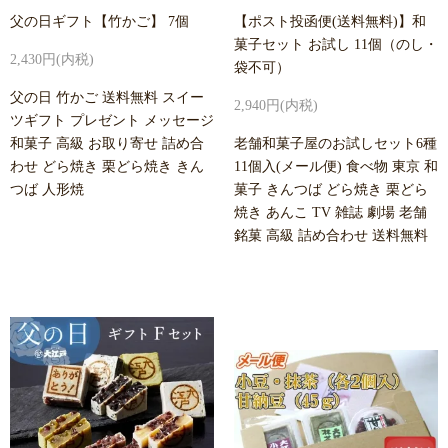
父の日ギフト【竹かご】 7個
【ポスト投函便(送料無料)】和
菓子セット お試し 11個（のし・
2,430円(内税)
袋不可）
父の日 竹かご 送料無料 スイー
2,940円(内税)
ツギフト プレゼント メッセージ
和菓子 高級 お取り寄せ 詰め合
老舗和菓子屋のお試しセット6種
わせ どら焼き 栗どら焼き きん
11個入(メール便) 食べ物 東京 和
つば 人形焼
菓子 きんつば どら焼き 栗どら
焼き あんこ TV 雑誌 劇場 老舗
銘菓 高級 詰め合わせ 送料無料