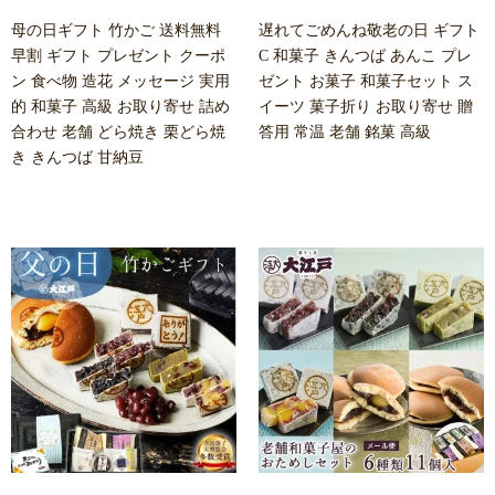
母の日ギフト 竹かご 送料無料
遅れてごめんね敬老の日 ギフト
早割 ギフト プレゼント クーポ
C 和菓子 きんつば あんこ プレ
ン 食べ物 造花 メッセージ 実用
ゼント お菓子 和菓子セット ス
的 和菓子 高級 お取り寄せ 詰め
イーツ 菓子折り お取り寄せ 贈
合わせ 老舗 どら焼き 栗どら焼
答用 常温 老舗 銘菓 高級
き きんつば 甘納豆