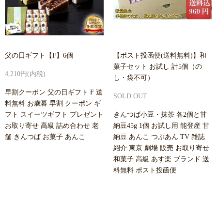
父の日ギフト【F】6個
【ポスト投函便(送料無料)】和
菓子セット お試し 計5個（の
4,210円(内税)
し・袋不可）
早割クーポン 父の日ギフト F 送
SOLD OUT
料無料 お歳暮 早割 クーポン ギ
フト スイーツギフト プレゼント
きんつば小豆・抹茶 各2個と甘
お取り寄せ 高級 詰め合わせ 老
納豆45g 1個 お試し用 能登産 甘
舗 きんつば お菓子 あんこ
納豆 あんこ つぶあん TV 雑誌
紹介 東京 劇場 販売 お取り寄せ
和菓子 高級 あす楽 ブランド 送
料無料 ポスト投函便