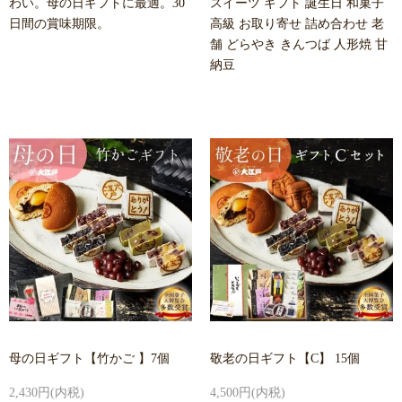
わい。母の日ギフトに最適。30
スイーツ ギフト 誕生日 和菓子
日間の賞味期限。
高級 お取り寄せ 詰め合わせ 老
舗 どらやき きんつば 人形焼 甘
納豆
母の日ギフト【竹かご 】7個
敬老の日ギフト【C】 15個
2,430円(内税)
4,500円(内税)