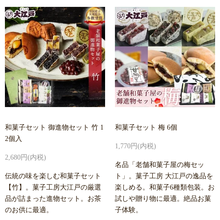
和菓子セット 御進物セット 竹 1
和菓子セット 梅 6個
2個入
1,770円(内税)
2,680円(内税)
名品「老舗和菓子屋の梅セッ
伝統の味を楽しむ和菓子セット
ト」。菓子工房 大江戸の逸品を
【竹】。菓子工房大江戸の厳選
楽しめる。和菓子6種類包装。お
品が詰まった進物セット。お茶
試しや贈り物に最適。絶品お菓
のお供に最適。
子体験。