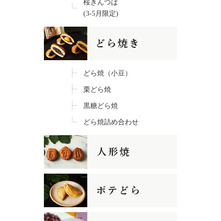
桜きんつば
(3-5月限定)
どら焼（小豆）
栗どら焼
黒糖どら焼
どら焼詰め合わせ