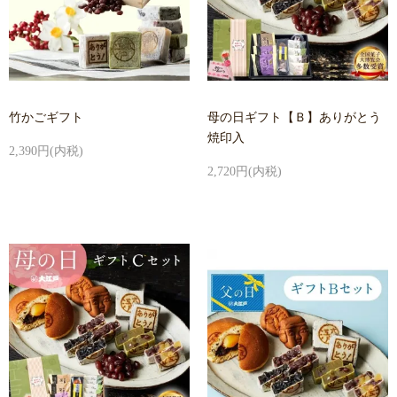
竹かごギフト
母の日ギフト【Ｂ】ありがとう
焼印入
2,390円(内税)
2,720円(内税)