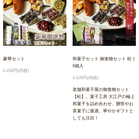
豪華セット
和菓子セット 御進物セット 松 1
8個入
6,450円(内税)
4,420円(内税)
老舗和菓子屋の御進物セット
【松】。菓子工房 大江戸の極上
和菓子を詰め合わせ、贈答やお
茶菓子に最適。華やかギフトと
しても注目！