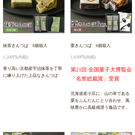
抹茶きんつば 6個箱入
栗きんつば 6個箱入
1,200円(内税)
1,630円(内税)
香り高い京都産宇治抹茶を丁寧
第21回 全国菓子大博覧会
に練り上げた上品なきんつば
「名誉総裁賞」受賞
北海道産小豆に、山の幸である
栗をふんだんにとり合わせ、風
味豊かに高級感漂う逸品です。