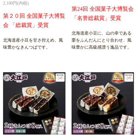
2,100円(内税)
第24回 全国菓子大博覧会
第２０回 全国菓子大博覧
「名誉総裁賞」受賞
会 「総裁賞」受賞
北海道産小豆に、山の幸である
北海道産小豆を甘さ控えめ、風
栗をふんだんにとり合わせ、風
味豊かなきんつばです。
味豊かに高級感漂う逸品です。