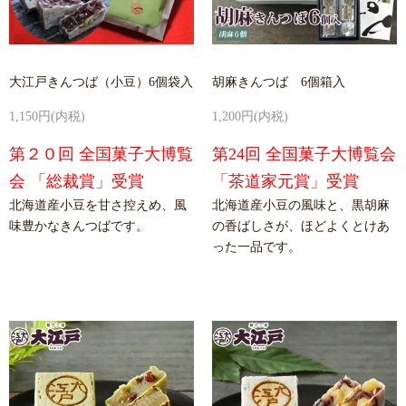
大江戸きんつば（小豆）6個袋入
胡麻きんつば 6個箱入
1,150円(内税)
1,200円(内税)
第２０回 全国菓子大博覧
第24回 全国菓子大博覧会
会 「総裁賞」受賞
「茶道家元賞」受賞
北海道産小豆を甘さ控えめ、風
北海道産小豆の風味と、黒胡麻
味豊かなきんつばです。
の香ばしさが、ほどよくとけあ
った一品です。