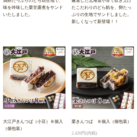
鶏卵たっぷりのどら焼生地で、
厳選した北海道小豆で炊き上げ
味を吟味した栗甘露煮をサンド
たこだわりのどら餡を、卵たっ
いたしました。
ぷりの生地でサンドしました。
新しくなって新登場！！
大江戸きんつば（小豆）８個入
栗きんつば ８個入（個包装）
（個包装）
2,420円(内税)