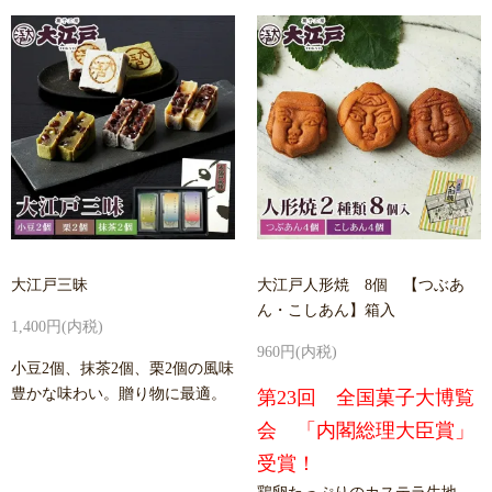
大江戸三昧
大江戸人形焼 8個 【つぶあ
ん・こしあん】箱入
1,400円(内税)
960円(内税)
小豆2個、抹茶2個、栗2個の風味
豊かな味わい。贈り物に最適。
第23回 全国菓子大博覧
会 「内閣総理大臣賞」
受賞！