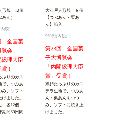
人形焼 12個
大江戸人形焼 ８個
ぶあん）
【つぶあん・栗あ
ん】箱入
円(内税)
960円(内税)
回 全国菓
第23回 全国菓
博覧会
子大博覧会
閣総理大臣
「内閣総理大臣
受賞！
賞」受賞！
っぷりのカス
地で、つぶあ
鶏卵たっぷりのカス
つみ、ソフト
テラ生地で、つぶあ
上げました。
ん・栗あんをつつ
ん 各12個
み、ソフトに焼き上
味期間30日間
げました。