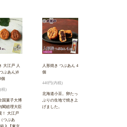
 大江戸 人
人形焼き つぶあん 4
つぶあん)8
個
8個
440円(内税)
内税)
北海道小豆。卵たっ
回全国菓子大博
ぷりの生地で焼き上
内閣総理大臣
げました。
賞！ 大江戸
 （つぶあ
個箱入【東京