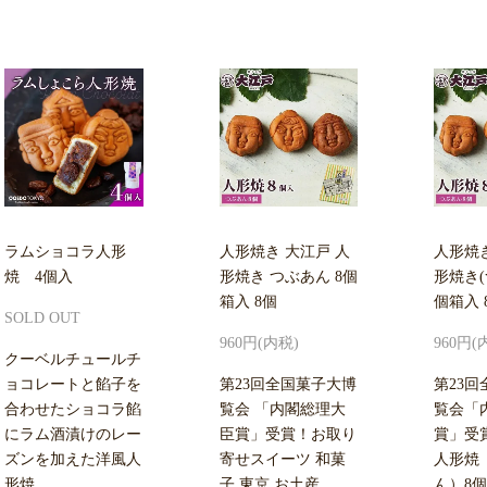
ラムショコラ人形
人形焼き 大江戸 人
人形焼き
焼 4個入
形焼き つぶあん 8個
形焼き(
箱入 8個
個箱入 
SOLD OUT
960円(内税)
960円(
クーベルチュールチ
ョコレートと餡子を
第23回全国菓子大博
第23
合わせたショコラ餡
覧会 「内閣総理大
覧会「
にラム酒漬けのレー
臣賞」受賞！お取り
賞」受
ズンを加えた洋風人
寄せスイーツ 和菓
人形焼
形焼
子 東京 お土産
ん）8