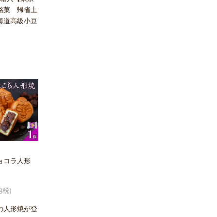
銘菓 帰省土
海道高級小豆
ョコラ人形
内税)
の人形焼が登