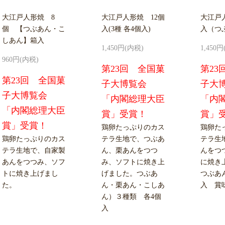
大江戸人形焼 8
大江戸人形焼 12個
大江戸
個 【つぶあん・こ
入(3種 各4個入)
入（つ
しあん】箱入
1,450円(内税)
1,450
960円(内税)
第23回 全国菓
第23
第23回 全国菓
子大博覧会
子大
子大博覧会
「内閣総理大臣
「内
「内閣総理大臣
賞」受賞！
賞」
賞」受賞！
鶏卵たっぷりのカス
鶏卵た
鶏卵たっぷりのカス
テラ生地で、つぶあ
テラ生
テラ生地で、自家製
ん、栗あんをつつ
んをつ
あんをつつみ、ソフ
み、ソフトに焼き上
に焼き
トに焼き上げまし
げました。つぶあ
つぶあ
た。
ん・栗あん・こしあ
入 賞
ん）３種類 各4個
入