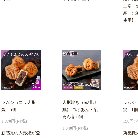
土産 
産 北
使用】
ラムショコラ人形
人形焼き（赤掛け
ラムシ
焼 5個
紙） つぶあん・栗
焼 1個
あん 計8個
1,070円(内税)
190円(
1,040円(内税)
新感覚の人形焼が登
新感覚