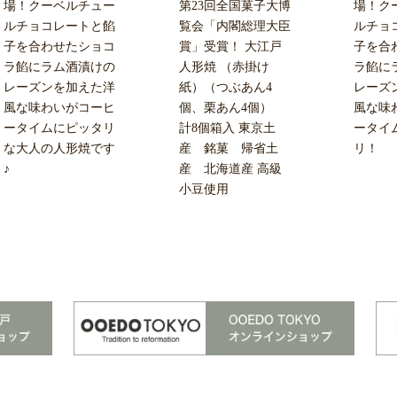
場！クーベルチュー
第23回全国菓子大博
場！ク
ルチョコレートと餡
覧会「内閣総理大臣
ルチョ
子を合わせたショコ
賞」受賞！ 大江戸
子を合
ラ餡にラム酒漬けの
人形焼 （赤掛け
ラ餡に
レーズンを加えた洋
紙）（つぶあん4
レーズ
風な味わいがコーヒ
個、栗あん4個）
風な味
ータイムにピッタリ
計8個箱入 東京土
ータイ
な大人の人形焼です
産 銘菓 帰省土
リ！
♪
産 北海道産 高級
小豆使用