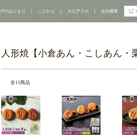
戸のはじまり
こだわり
大江戸ラボ
会社概要
】
人形焼【小倉あん・こしあん・
全11商品