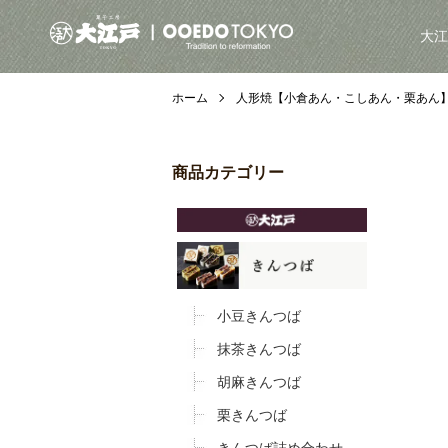
大江
ホーム
人形焼【小倉あん・こしあん・栗あん
商品カテゴリー
小豆きんつば
抹茶きんつば
胡麻きんつば
栗きんつば