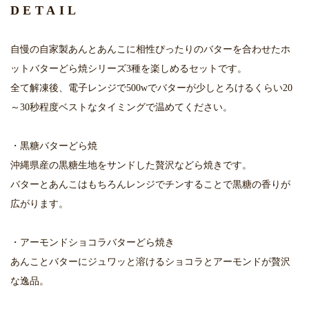
DETAIL
自慢の自家製あんとあんこに相性ぴったりのバターを合わせたホ
ットバターどら焼シリーズ3種を楽しめるセットです。
全て解凍後、電子レンジで500wでバターが少しとろけるくらい20
～30秒程度ベストなタイミングで温めてください。
・黒糖バターどら焼
沖縄県産の黒糖生地をサンドした贅沢などら焼きです。
バターとあんこはもちろんレンジでチンすることで黒糖の香りが
広がります。
・アーモンドショコラバターどら焼き
あんことバターにジュワッと溶けるショコラとアーモンドが贅沢
な逸品。