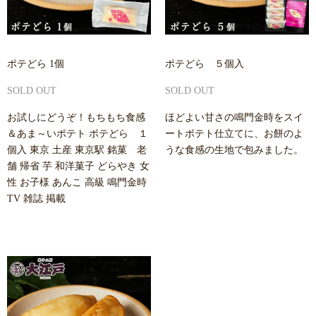
ポテどら 1個
ポテどら ５個入
SOLD OUT
SOLD OUT
お試しにどうぞ！もちもち食感
ほどよい甘さの鳴門金時をスイ
＆あま～いポテト ポテどら １
ートポテト仕立てに、お餅のよ
個入 東京 土産 東京駅 銘菓 老
うな食感の生地で包みました。
舗 帰省 芋 和洋菓子 どらやき 女
性 お子様 あんこ 高級 鳴門金時
TV 雑誌 掲載