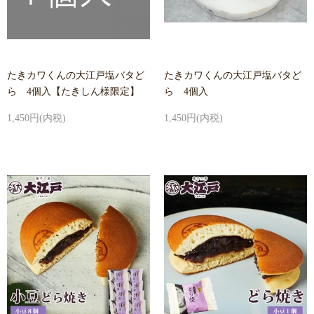
たきカワくんの大江戸塩バタど
たきカワくんの大江戸塩バタど
ら 4個入【たきしん様限定】
ら 4個入
1,450円(内税)
1,450円(内税)