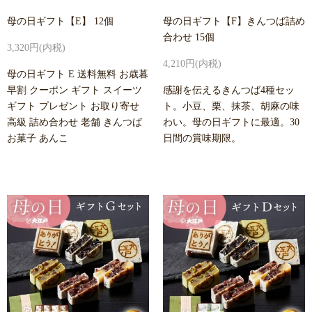
母の日ギフト【E】 12個
母の日ギフト【F】きんつば詰め
合わせ 15個
3,320円(内税)
4,210円(内税)
母の日ギフト E 送料無料 お歳暮
早割 クーポン ギフト スイーツ
感謝を伝えるきんつば4種セッ
ギフト プレゼント お取り寄せ
ト。小豆、栗、抹茶、胡麻の味
高級 詰め合わせ 老舗 きんつば
わい。母の日ギフトに最適。30
お菓子 あんこ
日間の賞味期限。