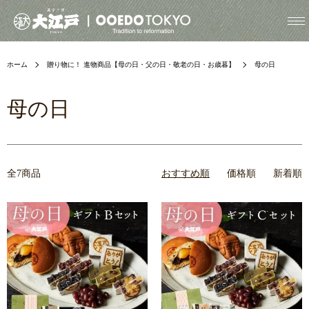
ホーム
贈り物に！ 進物商品【母の日・父の日・敬老の日・お歳暮】
母の日
母の日
全7商品
おすすめ順
価格順
新着順