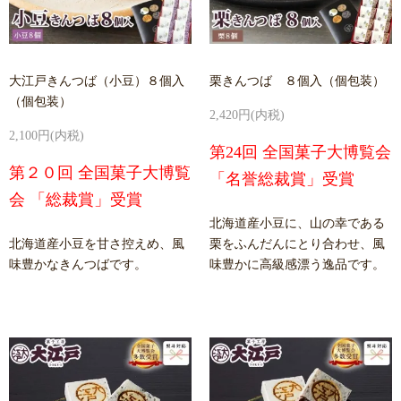
大江戸きんつば（小豆）８個入
栗きんつば ８個入（個包装）
（個包装）
2,420円(内税)
2,100円(内税)
第24回 全国菓子大博覧会
第２０回 全国菓子大博覧
「名誉総裁賞」受賞
会 「総裁賞」受賞
北海道産小豆に、山の幸である
北海道産小豆を甘さ控えめ、風
栗をふんだんにとり合わせ、風
味豊かなきんつばです。
味豊かに高級感漂う逸品です。