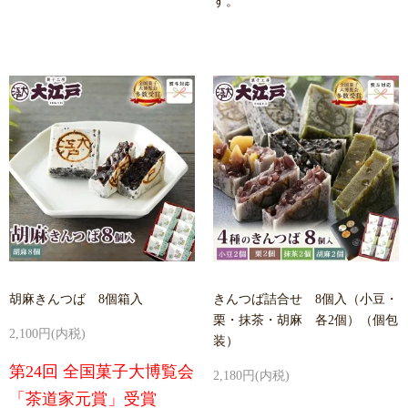
す。
胡麻きんつば 8個箱入
きんつば詰合せ 8個入（小豆・
栗・抹茶・胡麻 各2個）（個包
2,100円(内税)
装）
第24回 全国菓子大博覧会
2,180円(内税)
「茶道家元賞」受賞