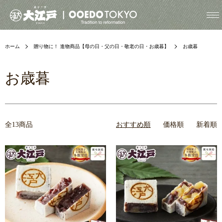
ホーム
贈り物に！ 進物商品【母の日・父の日・敬老の日・お歳暮】
お歳暮
お歳暮
全13商品
おすすめ順
価格順
新着順