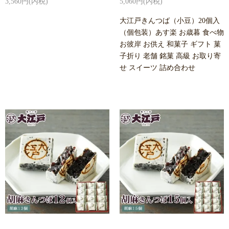
3,560円(内税)
5,060円(内税)
大江戸きんつば（小豆）20個入
（個包装）あす楽 お歳暮 食べ物
お彼岸 お供え 和菓子 ギフト 菓
子折り 老舗 銘菓 高級 お取り寄
せ スイーツ 詰め合わせ