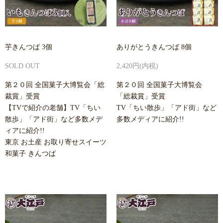
芋きんつば 3個
ありがとうきんつば 8個
SOLD OUT
2,420円(内税)
第２０回 全国菓子大博覧会「総
第２０回 全国菓子大博覧会
裁賞」受賞
「総裁賞」受賞
【TVで紹介の老舗】TV「ちい
TV「ちい散歩」「アド街」など
散歩」「アド街」など多数メデ
多数メディアに紹介!!
ィアに紹介!!
東京 お土産 お取り寄せスイーツ
和菓子 きんつば