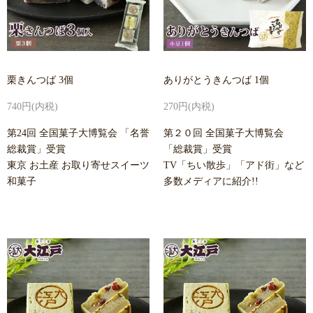
栗きんつば 3個
ありがとうきんつば 1個
740円(内税)
270円(内税)
第24回 全国菓子大博覧会 「名誉
第２０回 全国菓子大博覧会
総裁賞」受賞
「総裁賞」受賞
東京 お土産 お取り寄せスイーツ
TV「ちい散歩」「アド街」など
和菓子
多数メディアに紹介!!