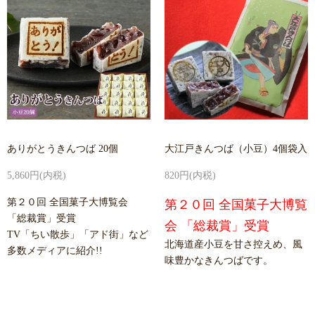
ありがとうきんつば 20個
大江戸きんつば（小豆）4個袋入
5,860円(内税)
820円(内税)
第２０回 全国菓子大博覧会
第２０回 全国菓子大博覧
「総裁賞」受賞
会 「総裁賞」受賞
TV「ちい散歩」「アド街」など
北海道産小豆を甘さ控えめ、風
多数メディアに紹介!!
味豊かなきんつばです。