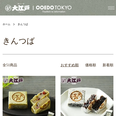
ホーム
きんつば
きんつば
全51商品
おすすめ順
価格順
新着順