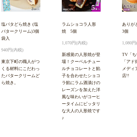
塩バタどら焼き (塩
ラムショコラ人形
ありが
バタークリーム)3個
焼 5個
3個
袋入
1,070円(内税)
1,080
940円(内税)
新感覚の人形焼が登
TV「
東京下町の職人がつ
場！クーベルチュー
「アド
くる材料にこだわっ
ルチョコレートと餡
メディ
たバタークリームど
子を合わせたショコ
店!!
ら焼き。
ラ餡にラム酒漬けの
レーズンを加えた洋
風な味わいがコーヒ
ータイムにピッタリ
な大人の人形焼です
♪