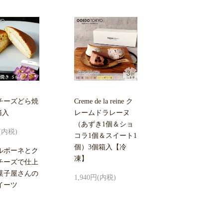
チーズどら焼
Creme de la reine ク
箱入
レームドラレーヌ
（あずき1個＆ショ
円(内税)
コラ1個＆スイート1
個）3個箱入【冷
ルポーネとク
凍】
チーズで仕上
菓子屋さんの
1,940円(内税)
イーツ