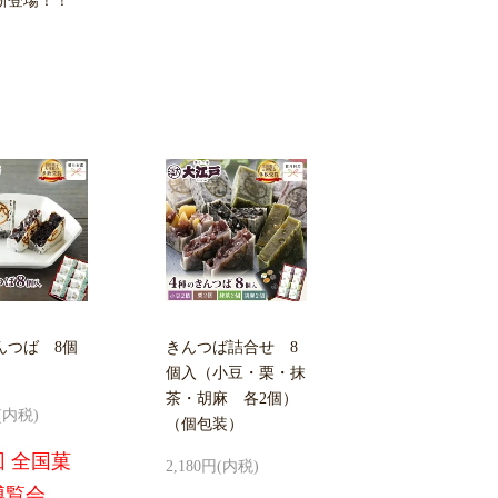
新登場！！
んつば 8個
きんつば詰合せ 8
個入（小豆・栗・抹
茶・胡麻 各2個）
円(内税)
（個包装）
回 全国菓
2,180円(内税)
博覧会