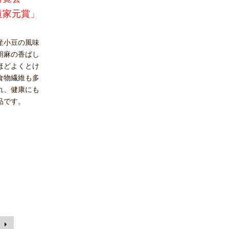
道家元賞」
産小豆の風味
胡麻の香ばし
ほどよくとけ
食物繊維も多
れ、健康にも
品です。