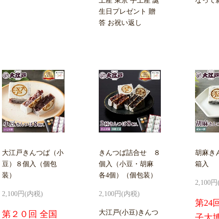
土産 東京 手土産 誕
なって
生日プレゼント 贈
答 お祝い返し
大江戸きんつば（小
きんつば詰合せ ８
胡麻き
豆）８個入（個包
個入（小豆・胡麻
箱入
装）
各4個）（個包装）
2,100
2,100円(内税)
2,100円(内税)
第24
大江戸(小豆)きんつ
第２０回 全国
子大