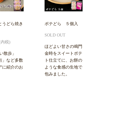
とうどら焼き
ポテどら ５個入
SOLD OUT
円(内税)
ほどよい甘さの鳴門
ちい散歩」
金時をスイートポテ
街」など多数
ト仕立てに、お餅の
アに紹介のお
ような食感の生地で
包みました。