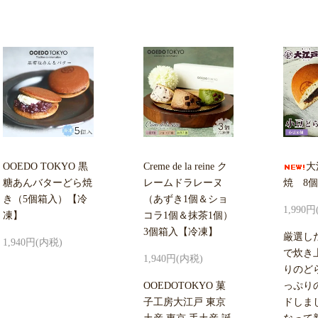
OOEDO TOKYO 黒
Creme de la reine ク
大
糖あんバターどら焼
レームドラレーヌ
焼 8
き（5個箱入）【冷
（あずき1個＆ショ
1,990
凍】
コラ1個＆抹茶1個）
3個箱入【冷凍】
厳選し
1,940円(内税)
で炊き
1,940円(内税)
りのど
OOEDOTOKYO 菓
っぷり
子工房大江戸 東京
ドしま