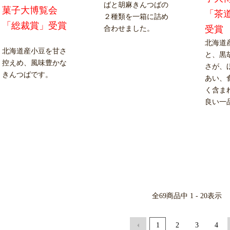
ばと胡麻きんつばの
菓子大博覧会
「茶
２種類を一箱に詰め
「総裁賞」受賞
受賞
合わせました。
北海道
北海道産小豆を甘さ
と、黒
控えめ、風味豊かな
さが、
きんつばです。
あい、
く含ま
良い一
全
69
商品中
1 - 20
表示
1
2
3
4