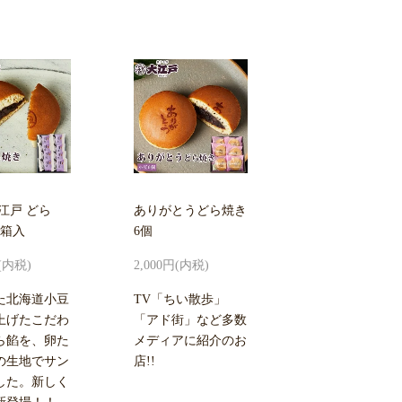
江戸 どら
ありがとうどら焼き
個箱入
6個
円(内税)
2,000円(内税)
た北海道小豆
TV「ちい散歩」
上げたこだわ
「アド街」など多数
ら餡を、卵た
メディアに紹介のお
の生地でサン
店!!
した。新しく