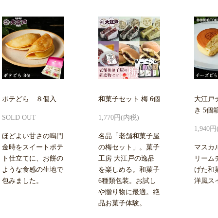
ポテどら ８個入
和菓子セット 梅 6個
大江戸
き 5個
SOLD OUT
1,770円(内税)
1,940
ほどよい甘さの鳴門
名品「老舗和菓子屋
金時をスイートポテ
の梅セット」。菓子
マスカ
ト仕立てに、お餅の
工房 大江戸の逸品
リーム
ような食感の生地で
を楽しめる。和菓子
げた和
包みました。
6種類包装。お試し
洋風ス
や贈り物に最適。絶
品お菓子体験。