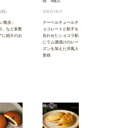
焼 4個入
内税)
SOLD OUT
ちい散歩」
クーベルチュールチ
街」など多数
ョコレートと餡子を
アに紹介のお
合わせたショコラ餡
にラム酒漬けのレー
ズンを加えた洋風人
形焼