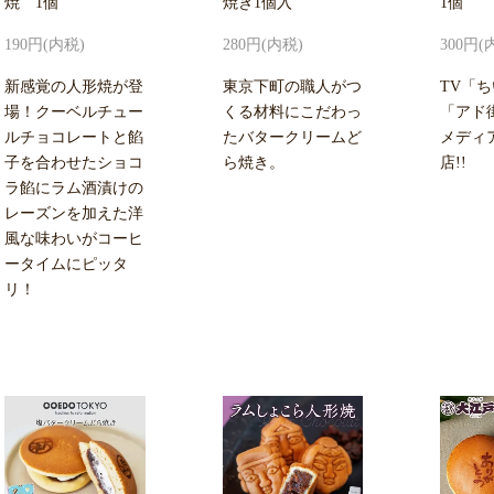
焼 1個
焼き1個入
1個
190円(内税)
280円(内税)
300円(
新感覚の人形焼が登
東京下町の職人がつ
TV「
場！クーベルチュー
くる材料にこだわっ
「アド
ルチョコレートと餡
たバタークリームど
メディ
子を合わせたショコ
ら焼き。
店!!
ラ餡にラム酒漬けの
レーズンを加えた洋
風な味わいがコーヒ
ータイムにピッタ
リ！