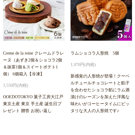
Creme de la reine クレームドラレ
ラムショコラ人形焼 5個
ーヌ（あずき2個＆ショコラ2個
1,070円(内税)
＆抹茶1個＆スイートポテト1
個） 6個箱入【冷凍】
新感覚の人形焼が登場！クーベ
ルチュールチョコレートと餡子
3,550円(内税)
を合わせたショコラ餡にラム酒
OOEDOTOKYO 菓子工房大江戸
漬けのレーズンを加えた洋風な
東京土産 東京 手土産 誕生日プ
味わいがコーヒータイムにピッ
レゼント 贈答 お祝い返し
タリな大人の人形焼です♪