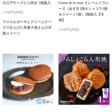
大江戸チーズどら焼き 5個箱入
Creme de la reine クレームドラレ
ーヌ（あずき1個＆ショコラ1個
1,940円(内税)
＆スイート1個）3個箱入【冷
凍】
マスカルポーネとクリームチー
ズで仕上げた和菓子屋さんの洋
1,940円(内税)
風スイーツ