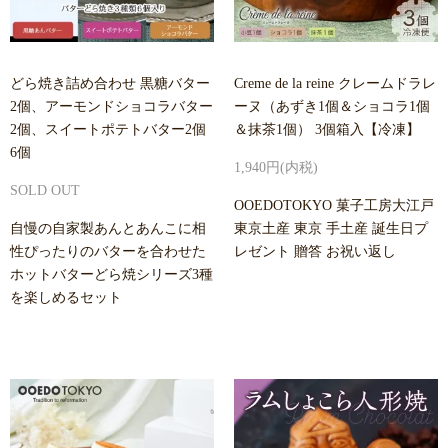
どら焼き詰め合わせ 黒糖バター
Creme de la reine クレームドラレ
2個、アーモンドショコラバター
ーヌ（あずき1個＆ショコラ1個
2個、スイートポテトバター2個
＆抹茶1個） 3個箱入【冷凍】
6個
1,940円(内税)
SOLD OUT
OOEDOTOKYO 菓子工房大江戸
自慢の自家製あんとあんこに相
東京土産 東京 手土産 誕生日プ
性ぴったりのバターを合わせた
レゼント 贈答 お祝い返し
ホットバターどら焼シリーズ3種
を楽しめるセット