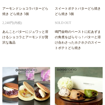
アーモンドショコラバターどら
スイートポテトバターどら焼き
焼き どら焼き 5個
どら焼き 5個
2,240円(内税)
SOLD OUT
あんことバターにジュワッと溶
鳴門金時のペーストに紅あずま
けるショコラとアーモンドが贅
の角煮をぱらりっ！バターと溶
沢な逸品
け合わさったホクホクのスイー
トポテトどら焼き