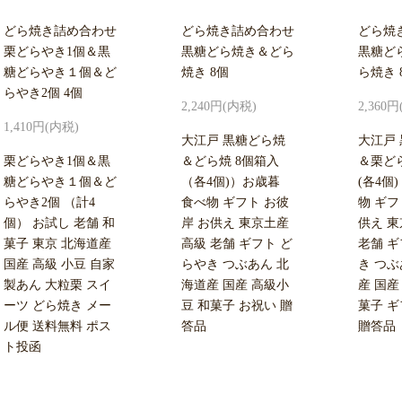
どら焼き詰め合わせ
どら焼き詰め合わせ
どら焼
栗どらやき1個＆黒
黒糖どら焼き＆どら
黒糖ど
糖どらやき１個＆ど
焼き 8個
ら焼き 
らやき2個 4個
2,240円(内税)
2,360
1,410円(内税)
大江戸 黒糖どら焼
大江戸
栗どらやき1個＆黒
＆どら焼 8個箱入
＆栗ど
糖どらやき１個＆ど
（各4個)）お歳暮
(各4個
らやき2個 （計4
食べ物 ギフト お彼
物 ギフ
個） お試し 老舗 和
岸 お供え 東京土産
供え 東
菓子 東京 北海道産
高級 老舗 ギフト ど
老舗 ギ
国産 高級 小豆 自家
らやき つぶあん 北
き つぶ
製あん 大粒栗 スイ
海道産 国産 高級小
産 国産
ーツ どら焼き メー
豆 和菓子 お祝い 贈
菓子 ギ
ル便 送料無料 ポス
答品
贈答品
ト投函