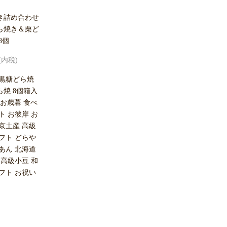
き詰め合わせ
ら焼き＆栗ど
8個
円(内税)
 黒糖どら焼
ら焼 8個箱入
) お歳暮 食べ
ト お彼岸 お
京土産 高級
フト どらや
あん 北海道
 高級小豆 和
フト お祝い