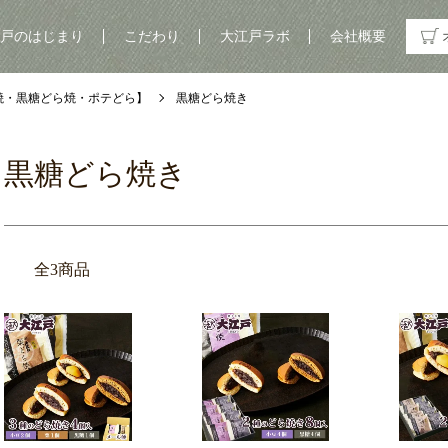
戸のはじまり
こだわり
大江戸ラボ
会社概要
焼・黒糖どら焼・ポテどら】
黒糖どら焼き
黒糖どら焼き
全3商品