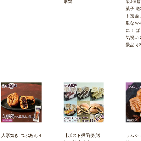
形焼
栗3個)
菓子 送
ト投函 
単なお
に！ ば
気祝い 
景品 
人形焼き つぶあん 4
【ポスト投函便(送
ラムシ