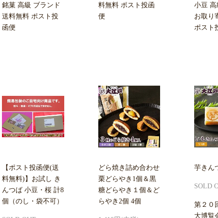
銘菓 高級 ブランド
料無料 ポスト投函
小豆 高
送料無料 ポスト投
便
お取り
函便
ポスト
【ポスト投函便(送
どら焼き詰め合わせ
芋きんつ
料無料)】お試し き
栗どらやき1個＆黒
SOLD 
んつば 小豆・桜 計8
糖どらやき１個＆ど
個（のし・袋不可）
らやき2個 4個
第２０
大博覧