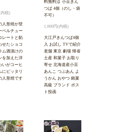
料無料)】小豆きん
つば 4個（のし・袋
円(内税)
不可）
の人形焼が登
1,000円(内税)
ーベルチュー
コレートと餡
大江戸きんつば4個
わせたショコ
入 お試し TVで紹介
ラム酒漬けの
老舗 東京 劇場 帰省
ンを加えた洋
土産 和菓子 お取り
わいがコーヒ
寄せ 北海道産小豆
ムにピッタリ
あんこ つぶあん よ
の人形焼です
うかん おやつ 銘菓
高級 ブランド ポス
ト投函