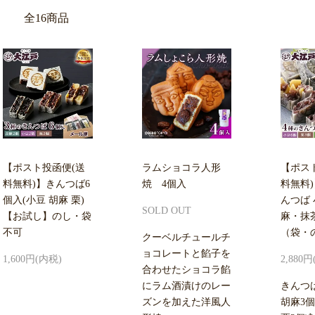
全16商品
【ポスト投函便(送
ラムショコラ人形
【ポス
料無料)】きんつば6
焼 4個入
料無料
個入(小豆 胡麻 栗)
んつば
SOLD OUT
【お試し】のし・袋
麻・抹茶
不可
（袋・
クーベルチュールチ
ョコレートと餡子を
1,600円(内税)
2,880
合わせたショコラ餡
にラム酒漬けのレー
きんつ
ズンを加えた洋風人
胡麻3