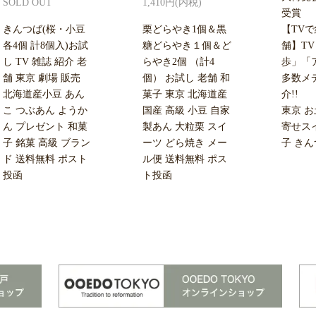
SOLD OUT
1,410円(内税)
受賞
きんつば(桜・小豆
栗どらやき1個＆黒
【TV
各4個 計8個入)お試
糖どらやき１個＆ど
舗】T
し TV 雑誌 紹介 老
らやき2個 （計4
歩」「
舗 東京 劇場 販売
個） お試し 老舗 和
多数メ
北海道産小豆 あん
菓子 東京 北海道産
介!!
こ つぶあん ようか
国産 高級 小豆 自家
東京 お
ん プレゼント 和菓
製あん 大粒栗 スイ
寄せス
子 銘菓 高級 ブラン
ーツ どら焼き メー
子 き
ド 送料無料 ポスト
ル便 送料無料 ポス
投函
ト投函