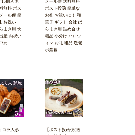
計15個入 和
メール便 送料無料
料無料 ポス
ポスト投函 簡単な
メール便 簡
お礼 お祝いに！ 和
礼 お祝い
菓子 ギフト 会社 ば
らまき用 快
らまき用 詰め合せ
出産 内祝い
粗品 小分け ハロウ
ポ中元
ィン お礼 粗品 敬老
ポ歳暮
ョコラ人形
【ポスト投函便(送