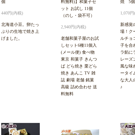
個
料無料)】和菓子セ
焼 5個
ット お試し 11個
440円(内税)
1,070
（のし・袋不可）
北海道小豆。卵たっ
新感覚
2,940円(内税)
ぷりの生地で焼き上
場！ク
げました。
老舗和菓子屋のお試
ルチョ
しセット6種11個入
子を合
(メール便) 食べ物
ラ餡に
東京 和菓子 きんつ
レーズ
ば どら焼き 栗どら
風な味
焼き あんこ TV 雑
ータイ
誌 劇場 老舗 銘菓
な大人
高級 詰め合わせ 送
♪
料無料