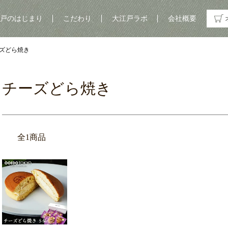
戸のはじまり
こだわり
大江戸ラボ
会社概要
ズどら焼き
チーズどら焼き
全1商品