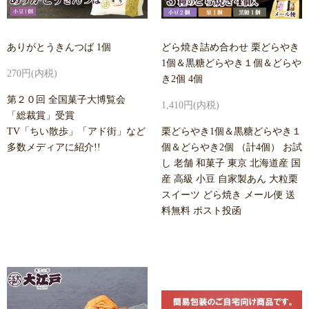
ありがとうきんつば 1個
どら焼き詰め合わせ 栗どらやき
1個＆黒糖どらやき１個＆どらや
270円(内税)
き2個 4個
第２０回 全国菓子大博覧会
1,410円(内税)
「総裁賞」受賞
TV「ちい散歩」「アド街」など
栗どらやき1個＆黒糖どらやき１
多数メディアに紹介!!
個＆どらやき2個 （計4個） お試
し 老舗 和菓子 東京 北海道産 国
産 高級 小豆 自家製あん 大粒栗
スイーツ どら焼き メール便 送
料無料 ポスト投函