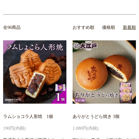
全96商品
おすすめ順
価格順
新着順
ラムショコラ人形焼 1個
ありがとうどら焼き 3個
190円(内税)
1,080円(内税)