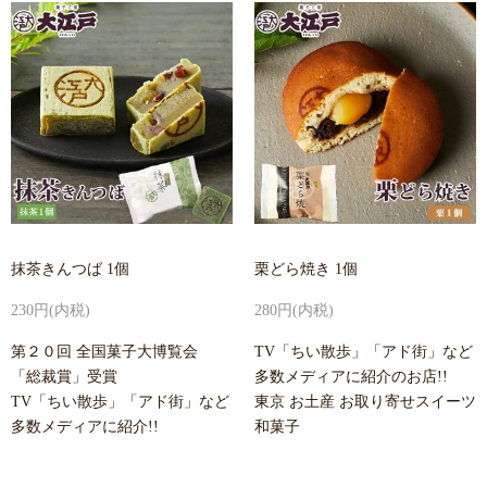
抹茶きんつば 1個
栗どら焼き 1個
230円(内税)
280円(内税)
第２０回 全国菓子大博覧会
TV「ちい散歩」「アド街」など
「総裁賞」受賞
多数メディアに紹介のお店!!
TV「ちい散歩」「アド街」など
東京 お土産 お取り寄せスイーツ
多数メディアに紹介!!
和菓子