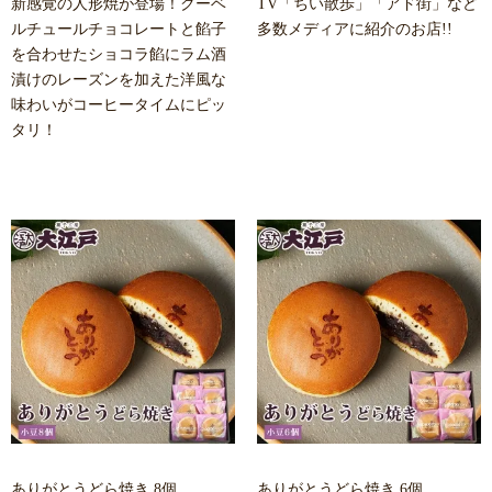
新感覚の人形焼が登場！クーベ
TV「ちい散歩」「アド街」など
ルチュールチョコレートと餡子
多数メディアに紹介のお店!!
を合わせたショコラ餡にラム酒
漬けのレーズンを加えた洋風な
味わいがコーヒータイムにピッ
タリ！
ありがとうどら焼き 8個
ありがとうどら焼き 6個