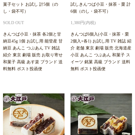
菓子セット お試し 計5個（の
試しきんつば小豆・抹茶・栗 計
し・袋不可）
6個（のし・袋不可）
SOLD OUT
1,380円(内税)
きんつば小豆・抹茶 各2個と甘
きんつば6個入(小豆・抹茶・栗
納豆45g 1個 お試し用 能登産 甘
2個入×各1) お試し用 TV 雑誌 紹
納豆 あんこ つぶあん TV 雑誌
介 老舗 東京 劇場 販売 北海道産
紹介 東京 劇場 販売 お取り寄せ
小豆 あんこ つぶあん 和菓子 ス
和菓子 高級 あす楽 ブランド 送
イーツ 銘菓 高級 ブランド 送料
料無料 ポスト投函便
無料 ポスト投函便