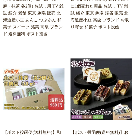
麻・抹茶 各2個) お試し用 TV 雑
に1個売れた商品 お試し TV 雑
誌 紹介 老舗 東京 劇場 販売 北
誌 紹介 東京 劇場 帰省 販売 北
海道産小豆 あんこ つぶあん 和
海道産小豆 高級 ブランド お取
菓子 スイーツ 銘菓 高級 ブラン
り寄せ 和菓子 ポスト投函
ド 送料無料 ポスト投函
【ポスト投函便(送料無料)】和
【ポスト投函便(送料無料)】お