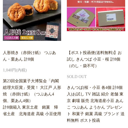
人形焼き（赤掛け紙） つぶあ
【ポスト投函便(送料無料)】お
ん・栗あん 計8個
試し きんつば 小豆・桜 計8個
（のし・袋不可）
1,040円(内税)
SOLD OUT
第23回全国菓子大博覧会「内閣
総理大臣賞」受賞！ 大江戸 人形
きんつば(桜・小豆 各4個 計8個
焼 （赤掛け紙）（つぶあん4
入)お試し TV 雑誌 紹介 老舗 東
個、栗あん4個）
京 劇場 販売 北海道産小豆 あん
計8個箱入 東京土産 銘菓 帰
こ つぶあん ようかん プレゼン
省土産 北海道産 高級 小豆使用
ト 和菓子 銘菓 高級 ブランド 送
料無料 ポスト投函