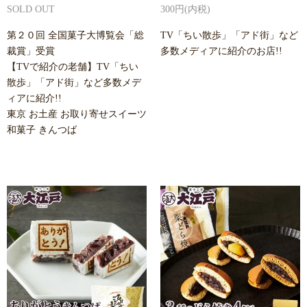
SOLD OUT
300円(内税)
第２０回 全国菓子大博覧会「総
TV「ちい散歩」「アド街」など
裁賞」受賞
多数メディアに紹介のお店!!
【TVで紹介の老舗】TV「ちい
散歩」「アド街」など多数メデ
ィアに紹介!!
東京 お土産 お取り寄せスイーツ
和菓子 きんつば