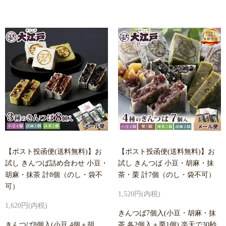
【ポスト投函便(送料無料)】お
【ポスト投函便(送料無料)】お
試し きんつば詰め合わせ 小豆・
試し きんつば 小豆・胡麻・抹
胡麻・抹茶 計8個（のし・袋不
茶・栗 計7個（のし・袋不可）
可）
1,520円(内税)
1,620円(内税)
きんつば7個入(小豆・胡麻・抹
きんつば8個入(小豆 4個＋胡
茶 各2個入＋栗1個) 楽天で30秒