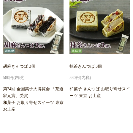
胡麻きんつば 3個
抹茶きんつば 3個
580円(内税)
580円(内税)
第24回 全国菓子大博覧会 「茶道
和菓子 きんつば お取り寄せスイ
家元賞」受賞
ーツ 東京 お土産
和菓子 お取り寄せスイーツ 東京
お土産