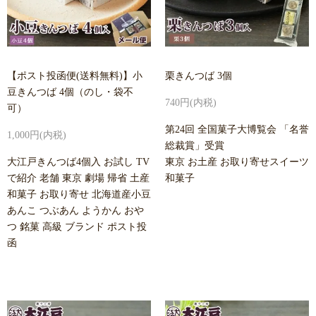
【ポスト投函便(送料無料)】小
栗きんつば 3個
豆きんつば 4個（のし・袋不
740円(内税)
可）
第24回 全国菓子大博覧会 「名誉
1,000円(内税)
総裁賞」受賞
大江戸きんつば4個入 お試し TV
東京 お土産 お取り寄せスイーツ
で紹介 老舗 東京 劇場 帰省 土産
和菓子
和菓子 お取り寄せ 北海道産小豆
あんこ つぶあん ようかん おや
つ 銘菓 高級 ブランド ポスト投
函