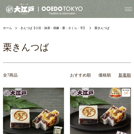
ホーム
きんつば【小豆・抹茶・胡麻・栗・さくら・芋】
栗きんつば
栗きんつば
全7商品
おすすめ順
価格順
新着順