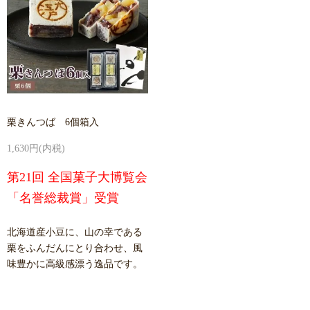
栗きんつば 6個箱入
1,630円(内税)
第21回 全国菓子大博覧会
「名誉総裁賞」受賞
北海道産小豆に、山の幸である
栗をふんだんにとり合わせ、風
味豊かに高級感漂う逸品です。