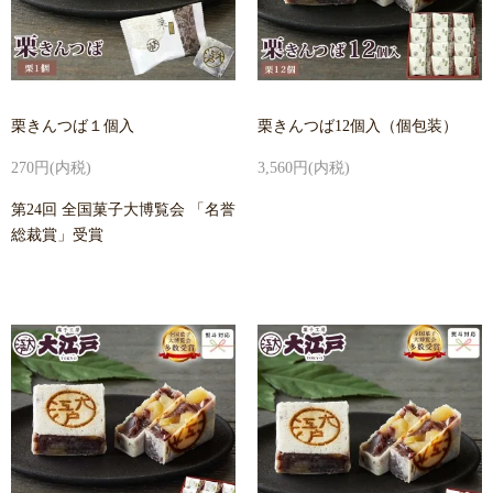
栗きんつば１個入
栗きんつば12個入（個包装）
270円(内税)
3,560円(内税)
第24回 全国菓子大博覧会 「名誉
総裁賞」受賞