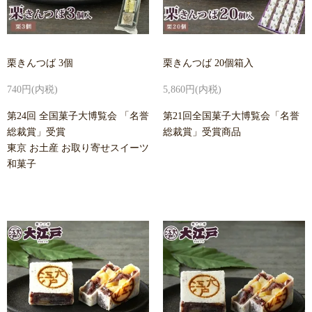
栗きんつば 3個
栗きんつば 20個箱入
740円(内税)
5,860円(内税)
第24回 全国菓子大博覧会 「名誉
第21回全国菓子大博覧会「名誉
総裁賞」受賞
総裁賞」受賞商品
東京 お土産 お取り寄せスイーツ
和菓子