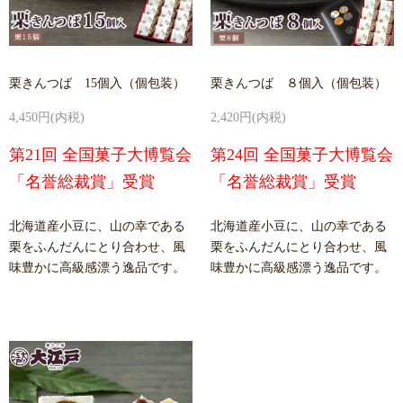
栗きんつば 15個入（個包装）
栗きんつば ８個入（個包装）
4,450円(内税)
2,420円(内税)
第21回 全国菓子大博覧会
第24回 全国菓子大博覧会
「名誉総裁賞」受賞
「名誉総裁賞」受賞
北海道産小豆に、山の幸である
北海道産小豆に、山の幸である
栗をふんだんにとり合わせ、風
栗をふんだんにとり合わせ、風
味豊かに高級感漂う逸品です。
味豊かに高級感漂う逸品です。