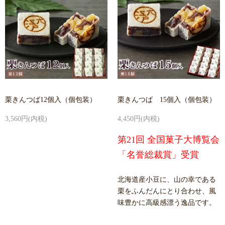
栗きんつば12個入（個包装）
栗きんつば 15個入（個包装）
3,560円(内税)
4,450円(内税)
第21回 全国菓子大博覧会
「名誉総裁賞」受賞
北海道産小豆に、山の幸である
栗をふんだんにとり合わせ、風
味豊かに高級感漂う逸品です。