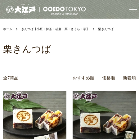
ホーム
きんつば【小豆・抹茶・胡麻・栗・さくら・芋】
栗きんつば
栗きんつば
全7商品
おすすめ順
価格順
新着順