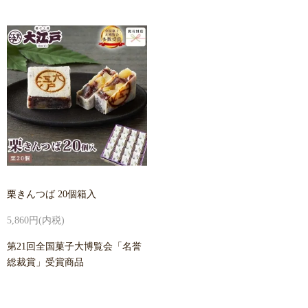
栗きんつば 20個箱入
5,860円(内税)
第21回全国菓子大博覧会「名誉
総裁賞」受賞商品