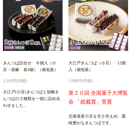
きんつば詰合せ ８個入（小
大江戸きんつば（小豆） 12個
豆・胡麻 各4個）（個包装）
入（個包装）
2,100円(内税)
3,080円(内税)
大江戸(小豆)きんつばと胡麻き
第２０回 全国菓子大博覧
んつばの２種類を一箱に詰め合
会 「総裁賞」受賞
わせました。
北海道産小豆を甘さ控えめ、風
味豊かなきんつばです。