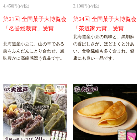
4,450円(内税)
2,100円(内税)
第21回 全国菓子大博覧会
第24回 全国菓子大博覧会
「名誉総裁賞」受賞
「茶道家元賞」受賞
北海道産小豆の風味と、黒胡麻
北海道産小豆に、山の幸である
の香ばしさが、ほどよくとけあ
栗をふんだんにとり合わせ、風
い、食物繊維も多く含まれ、健
味豊かに高級感漂う逸品です。
康にも良い一品です。