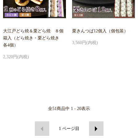
大江戸どら焼＆栗どら焼 ８個
栗きんつば12個入（個包装）
箱入（どら焼き・栗どら焼き
3,560円(内税)
各4個）
2,320円(内税)
全
51
商品中
1 - 20
表示
1
ページ目