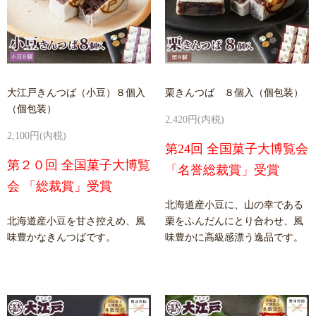
大江戸きんつば（小豆）８個入
栗きんつば ８個入（個包装）
（個包装）
2,420円(内税)
2,100円(内税)
第24回 全国菓子大博覧会
第２０回 全国菓子大博覧
「名誉総裁賞」受賞
会 「総裁賞」受賞
北海道産小豆に、山の幸である
北海道産小豆を甘さ控えめ、風
栗をふんだんにとり合わせ、風
味豊かなきんつばです。
味豊かに高級感漂う逸品です。