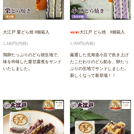
大江戸 栗どら焼 8個箱入
大江戸 どら焼 8個箱入
2,440円(内税)
1,990円(内税)
鶏卵たっぷりのどら焼生地で、
厳選した北海道小豆で炊き上げ
味を吟味した栗甘露煮をサンド
たこだわりのどら餡を、卵たっ
いたしました。
ぷりの生地でサンドしました。
新しくなって新登場！！