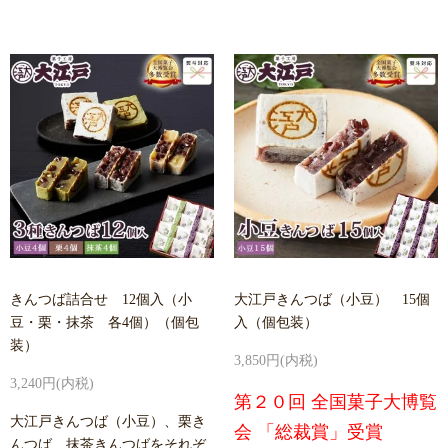
きんつば詰合せ 12個入（小
大江戸きんつば（小豆） 15個
豆・栗・抹茶 各4個）（個包
入（個包装）
装）
3,850円(内税)
3,240円(内税)
第２０回 全国菓子大博覧
大江戸きんつば（小豆）、栗き
会 「総裁賞」受賞
んつば、抹茶きんつばをそれぞ