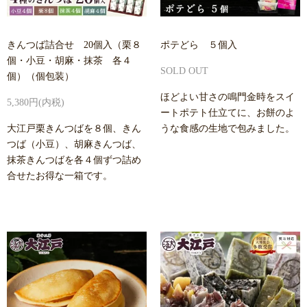
きんつば詰合せ 20個入（栗８
ポテどら ５個入
個・小豆・胡麻・抹茶 各４
SOLD OUT
個）（個包装）
ほどよい甘さの鳴門金時をスイ
5,380円(内税)
ートポテト仕立てに、お餅のよ
大江戸栗きんつばを８個、きん
うな食感の生地で包みました。
つば（小豆）、胡麻きんつば、
抹茶きんつばを各４個ずつ詰め
合せたお得な一箱です。