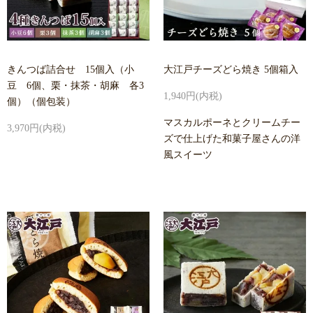
きんつば詰合せ 15個入（小
大江戸チーズどら焼き 5個箱入
豆 6個、栗・抹茶・胡麻 各3
1,940円(内税)
個）（個包装）
マスカルポーネとクリームチー
3,970円(内税)
ズで仕上げた和菓子屋さんの洋
風スイーツ