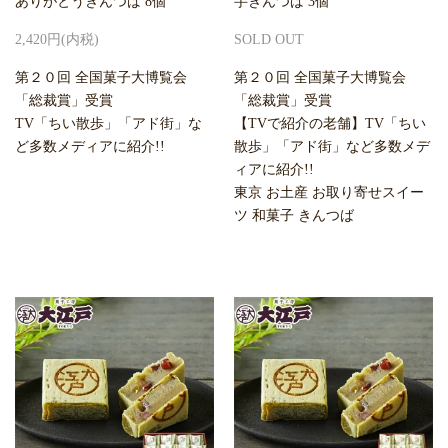
ありがとうきんつば 8個
芋きんつば 3個
2,420円(内税)
SOLD OUT
第２０回 全国菓子大博覧会
第２０回 全国菓子大博覧会
「総裁賞」受賞
「総裁賞」受賞
TV「ちい散歩」「アド街」な
【TVで紹介の老舗】TV「ちい
ど多数メディアに紹介!!
散歩」「アド街」など多数メデ
ィアに紹介!!
東京 お土産 お取り寄せスイー
ツ 和菓子 きんつば