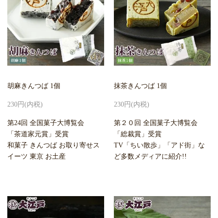
胡麻きんつば 1個
抹茶きんつば 1個
230円(内税)
230円(内税)
第24回 全国菓子大博覧会
第２０回 全国菓子大博覧会
「茶道家元賞」受賞
「総裁賞」受賞
和菓子 きんつば お取り寄せス
TV「ちい散歩」「アド街」な
イーツ 東京 お土産
ど多数メディアに紹介!!