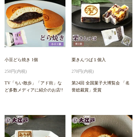
小豆どら焼き 1個
栗きんつば１個入
250円(内税)
270円(内税)
TV「ちい散歩」「アド街」な
第24回 全国菓子大博覧会 「名
ど多数メディアに紹介のお店!!
誉総裁賞」受賞