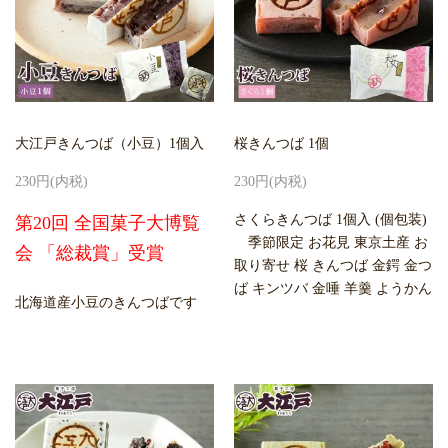
大江戸きんつば（小豆）1個入
桜きんつば 1個
230円(内税)
230円(内税)
さくらきんつば 1個入 (個包装)
第20回 全国菓子大博覧
季節限定 お花見 東京土産 お
会 「総裁賞」受賞
取り寄せ 桜 きんつば 金鍔 金つ
ば キンツバ 金唾 羊羹 ようかん
北海道産小豆のきんつばです