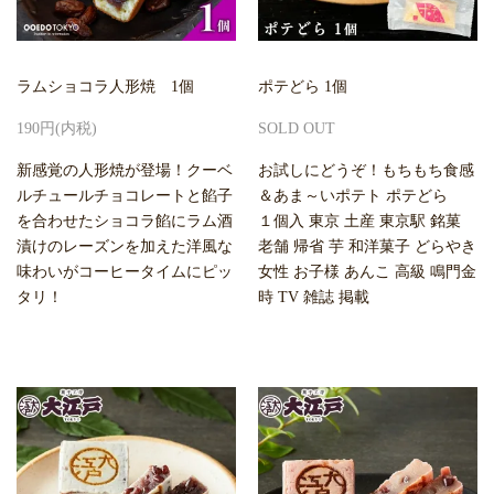
ラムショコラ人形焼 1個
ポテどら 1個
190円(内税)
SOLD OUT
新感覚の人形焼が登場！クーベ
お試しにどうぞ！もちもち食感
ルチュールチョコレートと餡子
＆あま～いポテト ポテどら
を合わせたショコラ餡にラム酒
１個入 東京 土産 東京駅 銘菓
漬けのレーズンを加えた洋風な
老舗 帰省 芋 和洋菓子 どらやき
味わいがコーヒータイムにピッ
女性 お子様 あんこ 高級 鳴門金
タリ！
時 TV 雑誌 掲載