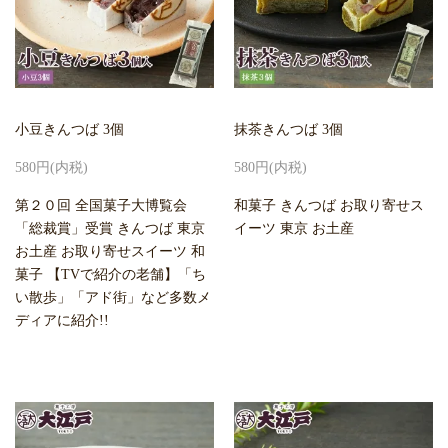
小豆きんつば 3個
抹茶きんつば 3個
580円(内税)
580円(内税)
第２０回 全国菓子大博覧会
和菓子 きんつば お取り寄せス
「総裁賞」受賞 きんつば 東京
イーツ 東京 お土産
お土産 お取り寄せスイーツ 和
菓子 【TVで紹介の老舗】「ち
い散歩」「アド街」など多数メ
ディアに紹介!!