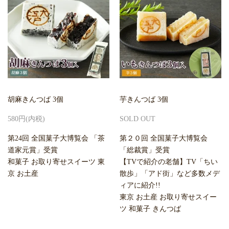
胡麻きんつば 3個
芋きんつば 3個
580円(内税)
SOLD OUT
第24回 全国菓子大博覧会 「茶
第２０回 全国菓子大博覧会
道家元賞」受賞
「総裁賞」受賞
和菓子 お取り寄せスイーツ 東
【TVで紹介の老舗】TV「ちい
京 お土産
散歩」「アド街」など多数メデ
ィアに紹介!!
東京 お土産 お取り寄せスイー
ツ 和菓子 きんつば