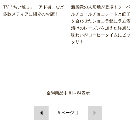
TV「ちい散歩」「アド街」など
新感覚の人形焼が登場！クーベ
多数メディアに紹介のお店!!
ルチュールチョコレートと餡子
を合わせたショコラ餡にラム酒
漬けのレーズンを加えた洋風な
味わいがコーヒータイムにピッ
タリ！
全
84
商品中
81 - 84
表示
5
ページ目