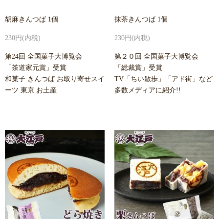
胡麻きんつば 1個
抹茶きんつば 1個
230円(内税)
230円(内税)
第24回 全国菓子大博覧会
第２０回 全国菓子大博覧会
「茶道家元賞」受賞
「総裁賞」受賞
和菓子 きんつば お取り寄せスイ
TV「ちい散歩」「アド街」など
ーツ 東京 お土産
多数メディアに紹介!!