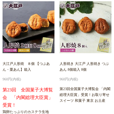
大江戸人形焼 ８個 【つぶあ
人形焼き 大江戸 人形焼き つぶ
ん・栗あん】箱入
あん 8個箱入 8個
960円(内税)
960円(内税)
第23回全国菓子大博覧会 「内閣
第23回 全国菓子大博覧
総理大臣賞」受賞！お取り寄せ
会 「内閣総理大臣賞」
スイーツ 和菓子 東京 お土産
受賞！
鶏卵たっぷりのカステラ生地