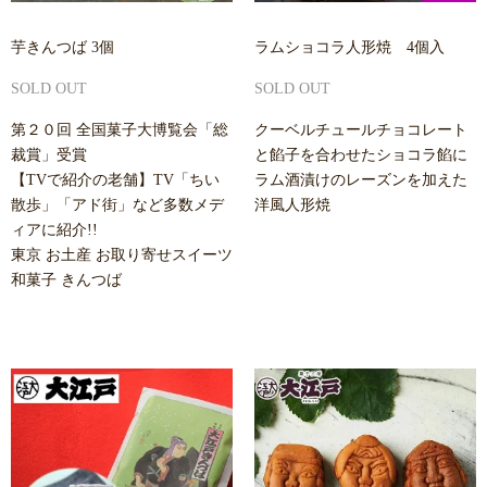
芋きんつば 3個
ラムショコラ人形焼 4個入
SOLD OUT
SOLD OUT
第２０回 全国菓子大博覧会「総
クーベルチュールチョコレート
裁賞」受賞
と餡子を合わせたショコラ餡に
【TVで紹介の老舗】TV「ちい
ラム酒漬けのレーズンを加えた
散歩」「アド街」など多数メデ
洋風人形焼
ィアに紹介!!
東京 お土産 お取り寄せスイーツ
和菓子 きんつば