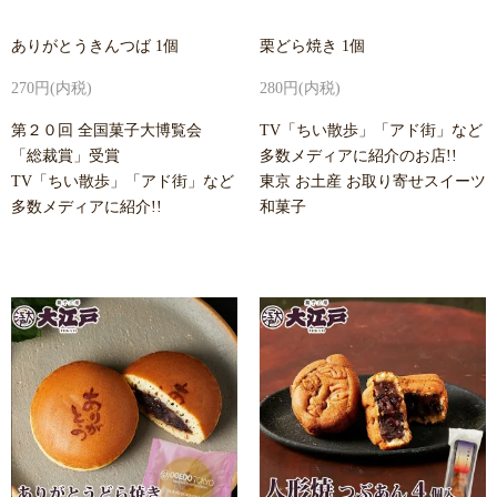
ありがとうきんつば 1個
栗どら焼き 1個
270円(内税)
280円(内税)
第２０回 全国菓子大博覧会
TV「ちい散歩」「アド街」など
「総裁賞」受賞
多数メディアに紹介のお店!!
TV「ちい散歩」「アド街」など
東京 お土産 お取り寄せスイーツ
多数メディアに紹介!!
和菓子