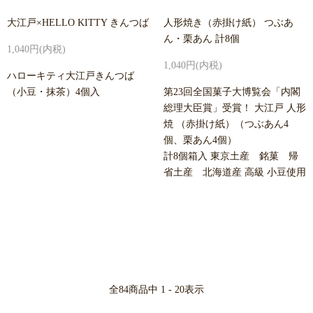
大江戸×HELLO KITTY きんつば
人形焼き（赤掛け紙） つぶあ
ん・栗あん 計8個
1,040円(内税)
1,040円(内税)
ハローキティ大江戸きんつば
（小豆・抹茶）4個入
第23回全国菓子大博覧会「内閣
総理大臣賞」受賞！ 大江戸 人形
焼 （赤掛け紙）（つぶあん4
個、栗あん4個）
計8個箱入 東京土産 銘菓 帰
省土産 北海道産 高級 小豆使用
全
84
商品中
1 - 20
表示