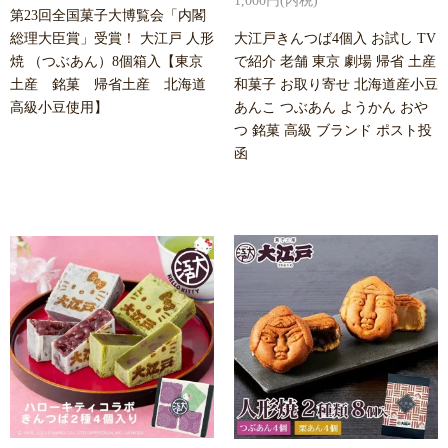
1,000円(内税)
第23回全国菓子大博覧会「内閣
総理大臣賞」受賞！ 大江戸 人形
大江戸きんつば4個入 お試し TV
焼 （つぶあん）8個箱入【東京
で紹介 老舗 東京 劇場 帰省 土産
土産 銘菓 帰省土産 北海道
和菓子 お取り寄せ 北海道産小豆
高級小豆使用】
あんこ つぶあん ようかん おや
つ 銘菓 高級 ブランド ポスト投
函