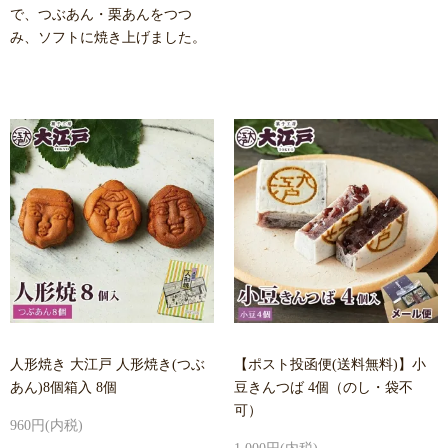
で、つぶあん・栗あんをつつ
み、ソフトに焼き上げました。
人形焼き 大江戸 人形焼き(つぶ
【ポスト投函便(送料無料)】小
あん)8個箱入 8個
豆きんつば 4個（のし・袋不
可）
960円(内税)