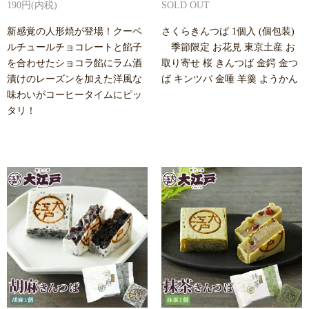
190円(内税)
SOLD OUT
新感覚の人形焼が登場！クーベ
さくらきんつば 1個入 (個包装)
ルチュールチョコレートと餡子
季節限定 お花見 東京土産 お
を合わせたショコラ餡にラム酒
取り寄せ 桜 きんつば 金鍔 金つ
漬けのレーズンを加えた洋風な
ば キンツバ 金唾 羊羹 ようかん
味わいがコーヒータイムにピッ
タリ！