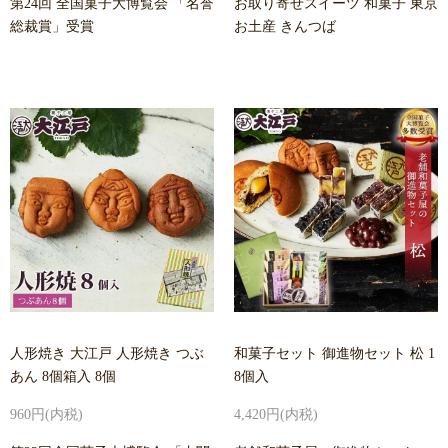
第24回 全国菓子大博覧会 「名誉
お取り寄せスイーツ 和菓子 東京
総裁賞」受賞
お土産 きんつば
人形焼き 大江戸 人形焼き つぶ
和菓子セット 御進物セット 松 1
あん 8個箱入 8個
8個入
960円(内税)
4,420円(内税)