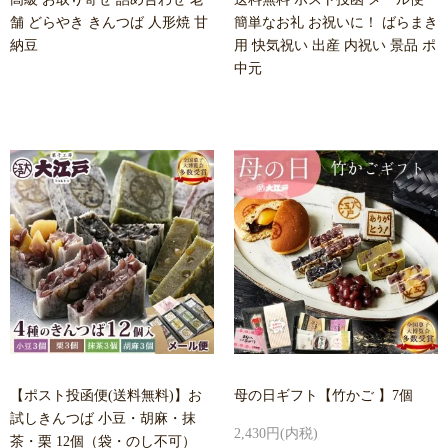
舗 どらやき きんつば 人形焼 甘
簡単なお礼 お祝いに！ ばらまき
納豆
用 快気祝い 出産 内祝い 景品 ポ
中元
【ポスト投函便(送料無料)】お
母の日ギフト【竹かご 】7個
試しきんつば 小豆・胡麻・抹
2,430円(内税)
茶・栗 12個（袋・のし不可）