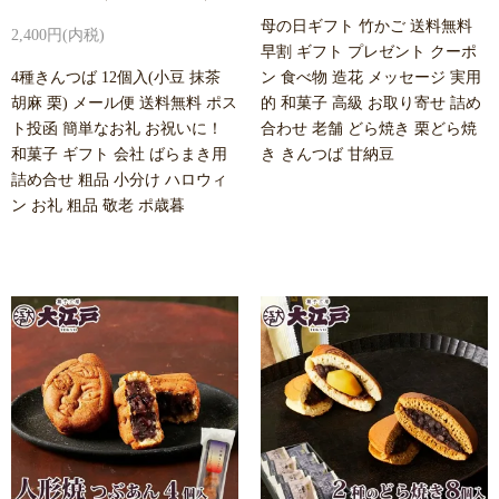
母の日ギフト 竹かご 送料無料
2,400円(内税)
早割 ギフト プレゼント クーポ
4種きんつば 12個入(小豆 抹茶
ン 食べ物 造花 メッセージ 実用
胡麻 栗) メール便 送料無料 ポス
的 和菓子 高級 お取り寄せ 詰め
ト投函 簡単なお礼 お祝いに！
合わせ 老舗 どら焼き 栗どら焼
和菓子 ギフト 会社 ばらまき用
き きんつば 甘納豆
詰め合せ 粗品 小分け ハロウィ
ン お礼 粗品 敬老 ポ歳暮