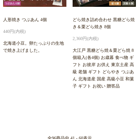
人形焼き つぶあん 4個
どら焼き詰め合わせ 黒糖どら焼
き＆栗どら焼き 8個
440円(内税)
2,360円(内税)
北海道小豆。卵たっぷりの生地
で焼き上げました。
大江戸 黒糖どら焼＆栗どら焼 8
個箱入(各4個) お歳暮 食べ物 ギ
フト お彼岸 お供え 東京土産 高
級 老舗 ギフト どらやき つぶあ
ん 北海道産 国産 高級小豆 和菓
子 ギフト お祝い 贈答品
全
96
商品中
41 - 60
表示