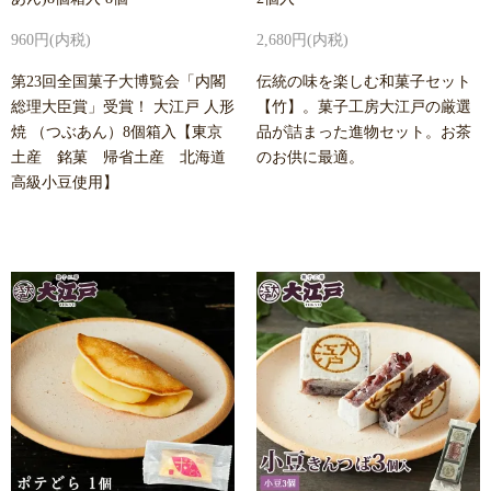
960円(内税)
2,680円(内税)
第23回全国菓子大博覧会「内閣
伝統の味を楽しむ和菓子セット
総理大臣賞」受賞！ 大江戸 人形
【竹】。菓子工房大江戸の厳選
焼 （つぶあん）8個箱入【東京
品が詰まった進物セット。お茶
土産 銘菓 帰省土産 北海道
のお供に最適。
高級小豆使用】