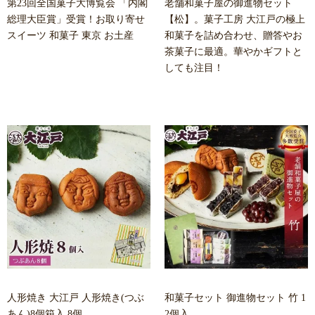
第23回全国菓子大博覧会 「内閣
老舗和菓子屋の御進物セット
総理大臣賞」受賞！お取り寄せ
【松】。菓子工房 大江戸の極上
スイーツ 和菓子 東京 お土産
和菓子を詰め合わせ、贈答やお
茶菓子に最適。華やかギフトと
しても注目！
人形焼き 大江戸 人形焼き(つぶ
和菓子セット 御進物セット 竹 1
あん)8個箱入 8個
2個入