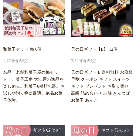
和菓子セット 梅 6個
母の日ギフト【E】 12個
1,770円(内税)
3,320円(内税)
名品「老舗和菓子屋の梅セッ
母の日ギフト E 送料無料 お歳暮
ト」。菓子工房 大江戸の逸品を
早割 クーポン ギフト スイーツ
楽しめる。和菓子6種類包装。お
ギフト プレゼント お取り寄せ
試しや贈り物に最適。絶品お菓
高級 詰め合わせ 老舗 きんつば
子体験。
お菓子 あんこ