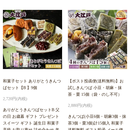
和菓子セット ありがとうきんつ
【ポスト投函便(送料無料)】お
ばセット【B 】9個
試しきんつば 小豆・胡麻・抹
茶・栗 15個（袋・のし不可）
2,720円(内税)
2,880円(内税)
ありがとうきんつばセットB 父
の日 お歳暮 ギフト プレゼント
きんつば(小豆6個・胡麻3個・抹
スイーツ ギフト 誕生日 和菓子
茶3個・栗3個)計15個入 和菓子
高級 お取り寄せ 詰め合わせ 老
送料無料 ポスト投函 メール便