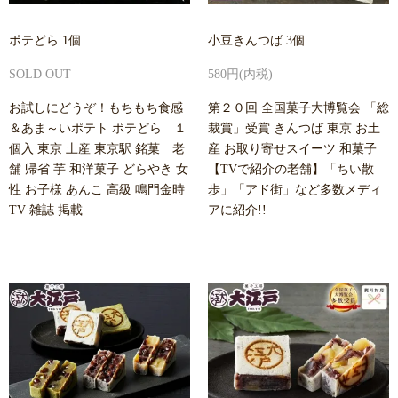
ポテどら 1個
小豆きんつば 3個
SOLD OUT
580円(内税)
お試しにどうぞ！もちもち食感
第２０回 全国菓子大博覧会 「総
＆あま～いポテト ポテどら １
裁賞」受賞 きんつば 東京 お土
個入 東京 土産 東京駅 銘菓 老
産 お取り寄せスイーツ 和菓子
舗 帰省 芋 和洋菓子 どらやき 女
【TVで紹介の老舗】「ちい散
性 お子様 あんこ 高級 鳴門金時
歩」「アド街」など多数メディ
TV 雑誌 掲載
アに紹介!!