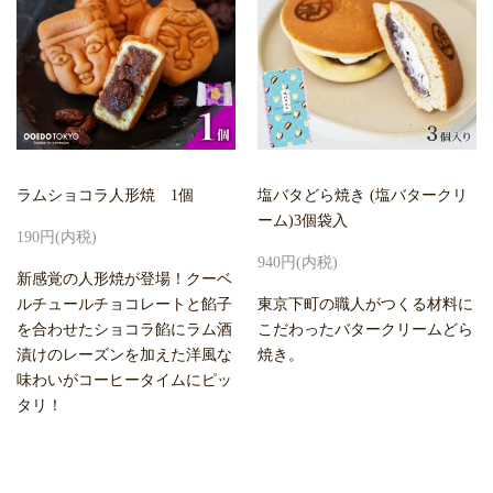
ラムショコラ人形焼 1個
塩バタどら焼き (塩バタークリ
ーム)3個袋入
190円(内税)
940円(内税)
新感覚の人形焼が登場！クーベ
ルチュールチョコレートと餡子
東京下町の職人がつくる材料に
を合わせたショコラ餡にラム酒
こだわったバタークリームどら
漬けのレーズンを加えた洋風な
焼き。
味わいがコーヒータイムにピッ
タリ！