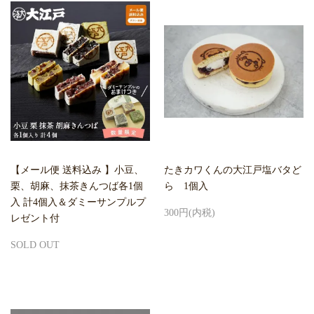
【メール便 送料込み 】小豆、
たきカワくんの大江戸塩バタど
栗、胡麻、抹茶きんつば各1個
ら 1個入
入 計4個入＆ダミーサンプルプ
300円(内税)
レゼント付
SOLD OUT