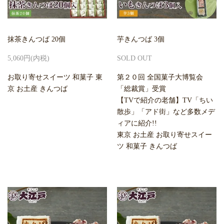
抹茶きんつば 20個
芋きんつば 3個
5,060円(内税)
SOLD OUT
お取り寄せスイーツ 和菓子 東
第２０回 全国菓子大博覧会
京 お土産 きんつば
「総裁賞」受賞
【TVで紹介の老舗】TV「ちい
散歩」「アド街」など多数メデ
ィアに紹介!!
東京 お土産 お取り寄せスイー
ツ 和菓子 きんつば